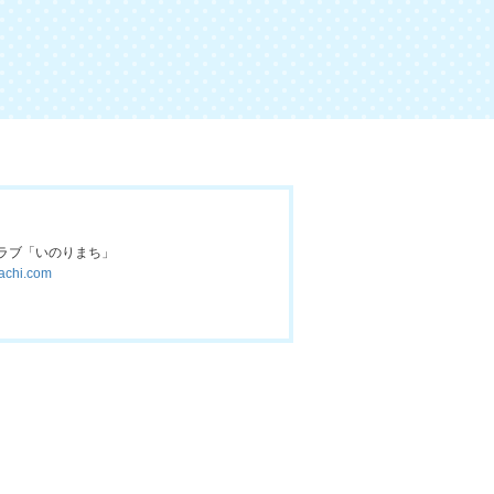
ラブ
「いのりまち」
achi.com